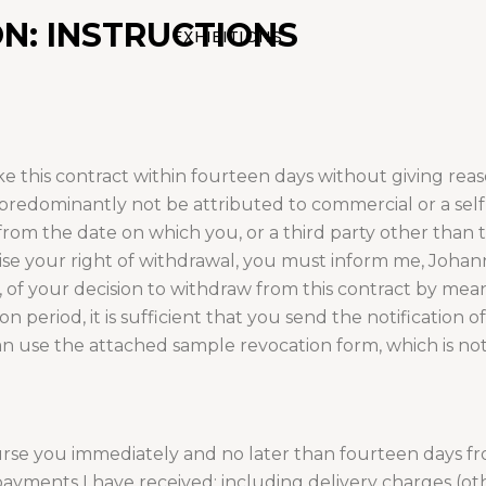
N: INSTRUCTIONS
EXHIBITIONS
e this contract within fourteen days without giving rea
predominantly not be attributed to commercial or a self
from the date on which you, or a third party other than 
ercise your right of withdrawal, you must inform me, Jo
your decision to withdraw from this contract by means of
n period, it is sufficient that you send the notification o
can use the attached sample revocation form, which is n
burse you immediately and no later than fourteen days fr
payments I have received; including delivery charges (ot