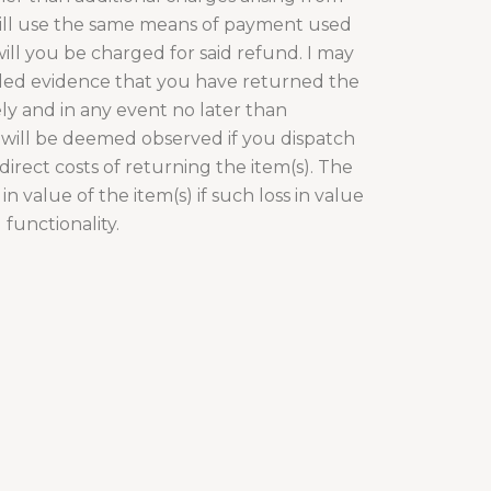
 will use the same means of payment used
ill you be charged for said refund. I may
ided evidence that you have returned the
ely and in any event no later than
d will be deemed observed if you dispatch
irect costs of returning the item(s). The
 value of the item(s) if such loss in value
 functionality.