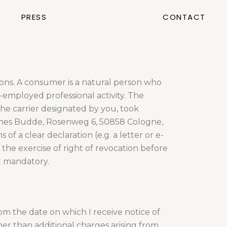
PRESS
CONTACT
sons. A consumer is a natural person who
-employed professional activity. The
the carrier designated by you, took
hannes Budde, Rosenweg 6, 50858 Cologne,
 a clear declaration (e.g. a letter or e-
f the exercise of right of revocation before
ot mandatory.
om the date on which I receive notice of
her than additional charges arising from