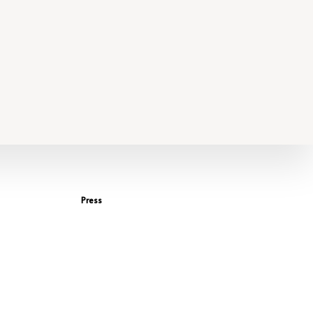
Press
Access Presskit