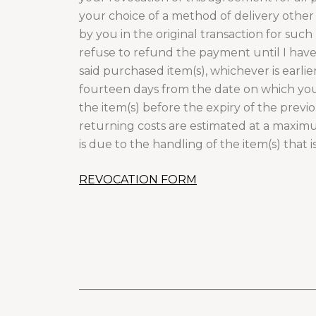
your choice of a method of delivery other
by you in the original transaction for suc
refuse to refund the payment until I hav
said purchased item(s), whichever is earlie
fourteen days from the date on which you 
the item(s) before the expiry of the previ
returning costs are estimated at a maximum 
is due to the handling of the item(s) that i
REVOCATION FORM
__________________________________________