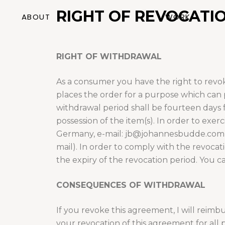
S
RIGHT OF REVOCATIO
ABOUT
WORK
k
i
p
RIGHT OF WITHDRAWAL
t
o
As a consumer you have the right to revok
c
places the order for a purpose which can 
o
withdrawal period shall be fourteen days 
n
possession of the item(s). In order to ex
t
Germany, e-mail: jb@johannesbudde.com, of 
e
mail). In order to comply with the revocatio
n
the expiry of the revocation period. You 
t
CONSEQUENCES OF WITHDRAWAL
If you revoke this agreement, I will reim
your revocation of this agreement for all 