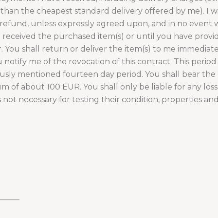
 than the cheapest standard delivery offered by me). I
h refund, unless expressly agreed upon, and in no event w
e received the purchased item(s) or until you have prov
r. You shall return or deliver the item(s) to me immediat
notify me of the revocation of this contract. This perio
ously mentioned fourteen day period. You shall bear the d
of about 100 EUR. You shall only be liable for any loss in
s not necessary for testing their condition, properties and
_____